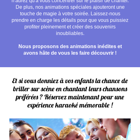
n'aurez qu'à vous concentrer sur le plaisir de chanter.
De plus, nos animations spéciales ajouteront une
touche de magie à votre soirée. Laissez-nous
prendre en charge les détails pour que vous puissiez
profiter pleinement et créer des souvenirs
inoubliables.
Nous proposons des animations inédites et
avons hâte de vous les faire découvrir !
Et si vous donniez à vos enfants la chance de
briller sur scène en chantant leurs chansons
préférées ? Réservez maintenant pour une
expérience karaoké mémorable !