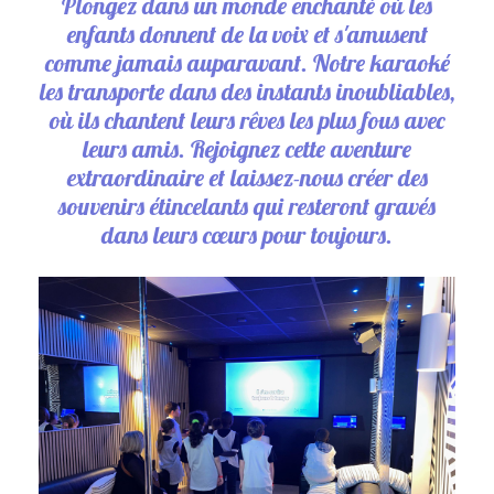
Plongez dans un monde enchanté où les
enfants donnent de la voix et s'amusent
comme jamais auparavant. Notre karaoké
les transporte dans des instants inoubliables,
où ils chantent leurs rêves les plus fous avec
leurs amis. Rejoignez cette aventure
extraordinaire et laissez-nous créer des
souvenirs étincelants qui resteront gravés
dans leurs cœurs pour toujours.