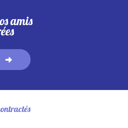
os amis
rées
ontractés