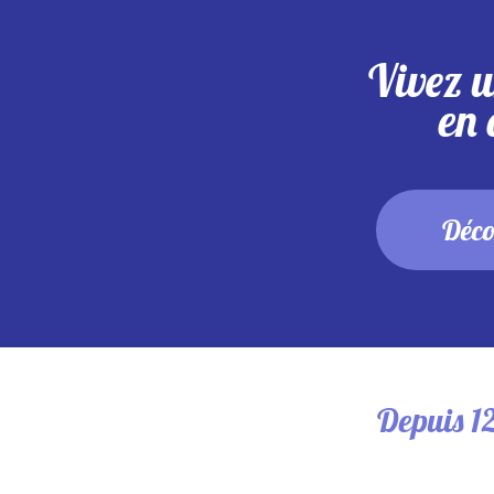
Vivez 
en 
Déco
Depuis 1