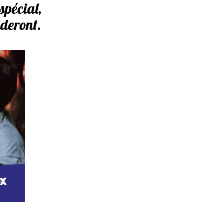
spécial,
ideront.